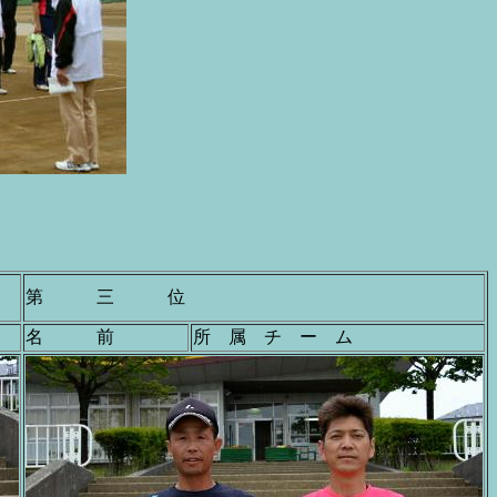
第 三 位
名 前
所 属 チ ー ム