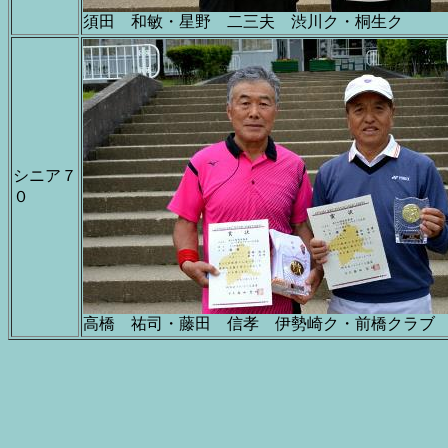
須田 和敏・星野 二三夫 渋川ク・桐生ク
シニア７
０
高橋 祐司・藤田 信孝 伊勢崎ク・前橋クラブ