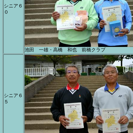
シニア６
０
池田 一雄・高橋 和也 前橋クラブ
シニア６
５