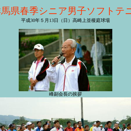
群馬県春季シニア男子ソフトテ
平成30年５月13日（日）高崎上並榎庭球場
峰副会長の挨拶