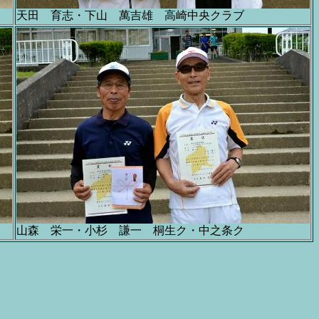
天田 育志・下山 萬吉雄 高崎中央クラブ
山森 栄一・小杉 謙一 桐生ク・中之条ク