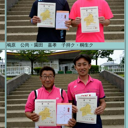
鳰原 公尚・園田 嘉孝 子持ク・桐生ク