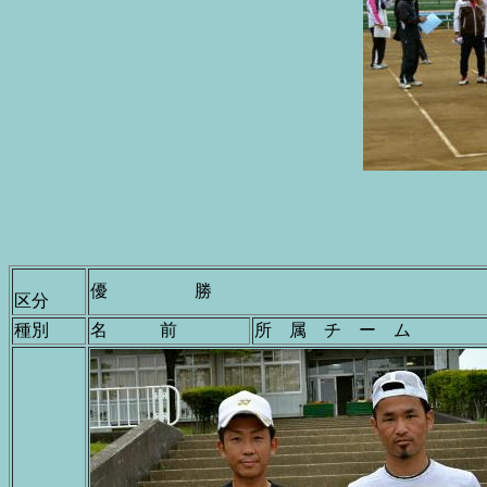
優 勝
区分
種別
名 前
所 属 チ ー ム