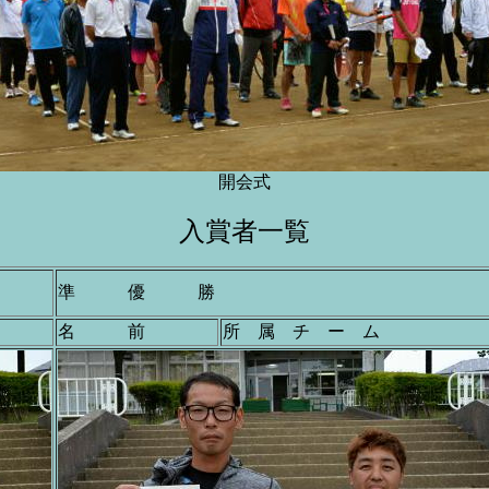
開会式
入賞者一覧
準 優 勝
名 前
所 属 チ ー ム