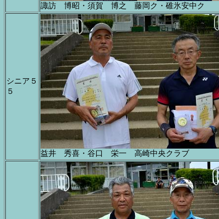
諏訪 博昭・須賀 博之 藤岡ク・碓氷安中ク
シニア５
５
益井 秀喜・谷口 栄一 高崎中央クラブ