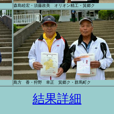
森島睦宏・須藤政美 オリオン精工・箕郷ク
島方 香・狩野 幸正 箕郷ク・群馬町ク
結果詳細