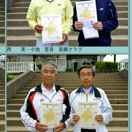
西 実・小池 晋吾 箕郷クラブ