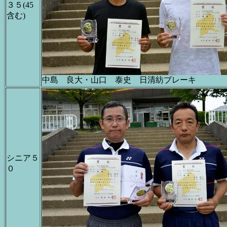
３５(45
含む)
中島 良大・山口 泰史 日清紡ブレーキ
シニア５
０