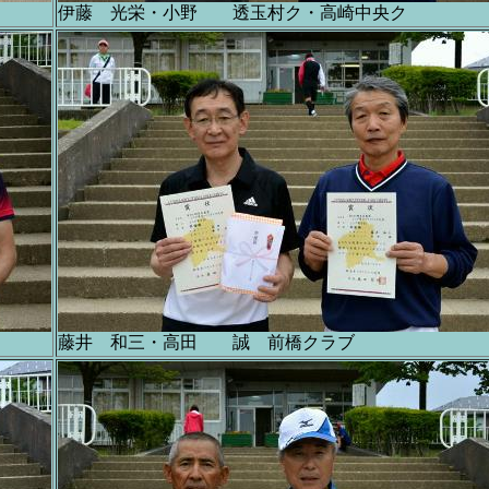
伊藤 光栄・小野 透玉村ク・高崎中央ク
藤井 和三・高田 誠 前橋クラブ