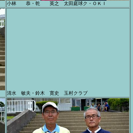
小林 恭・乾 英之 太田庭球ク・ＯＫＩ
清水 敏夫・鈴木 寛史 玉村クラブ