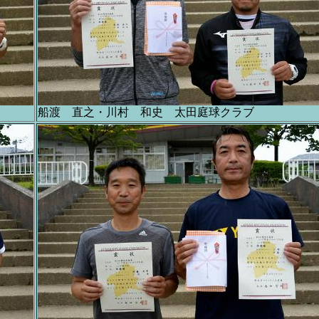
船渡 直之・川村 和史 太田庭球クラブ