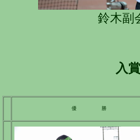
鈴木副
入
優 勝