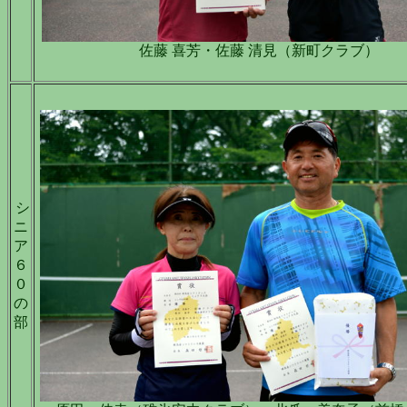
佐藤 喜芳・佐藤 清見（新町クラブ）
シ
ニ
ア
６
０
の
部