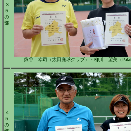
３
５
の
部
熊谷 幸司（太田庭球クラブ）・柳川 望美（Palaist
４
５
の
部