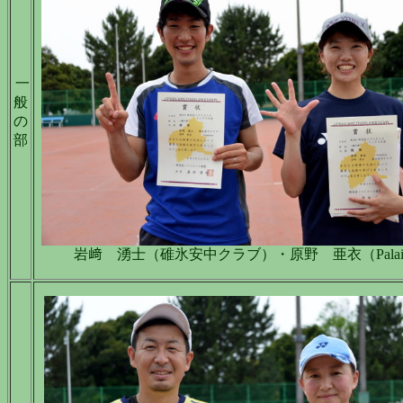
一
般
の
部
岩﨑 湧士（碓氷安中クラブ）・原野 亜衣（Palaist