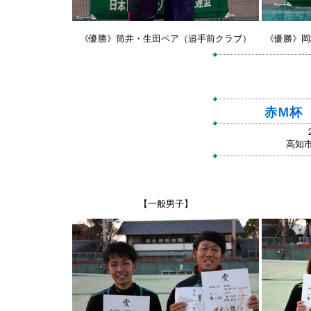
《優勝》筒井・生田ペア（追手前クラブ）
《優勝》岡
赤Ｍ杯
高知
【一般男子】