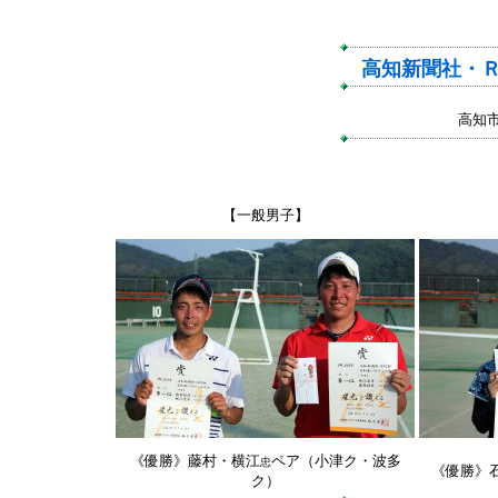
高知新聞社・Ｒ
高知
【一般男子】
《優勝》藤村・横江
ペア（小津ク・波多
忠
《優勝》
ク）