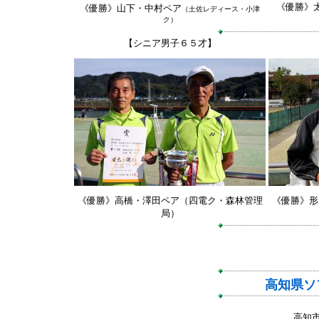
《優勝》
《優勝》山下・中村ペア
（土佐レディース・小津
ク）
【シニア男子６５才】
《優勝》高橋・澤田ペア（四電ク・森林管理
《優勝》形
局）
高知県ソ
高知