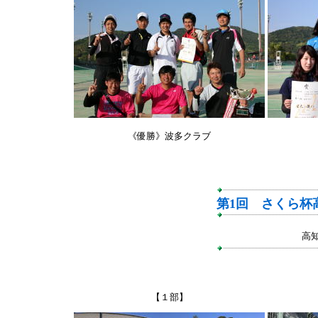
《優勝》波多クラブ
第1回 さくら杯
高
【１部】