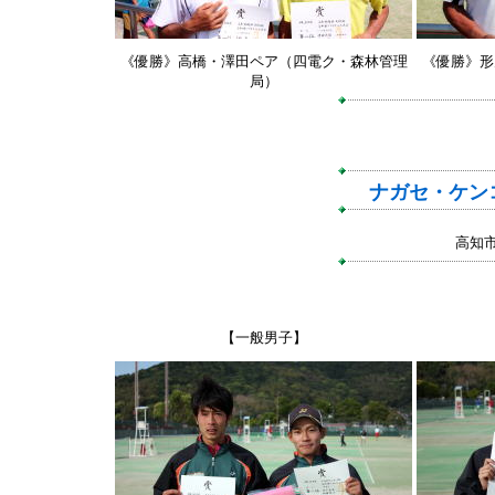
《優勝》高橋・澤田ペア（四電ク・森林管理
《優勝》形
局）
ナガセ・ケン
高知
【一般男子】