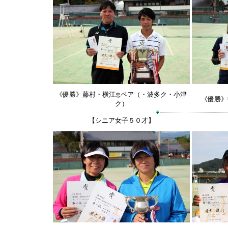
《優勝》藤村・横江
ペア（・波多ク・小津
忠
《優勝》
ク）
【シニア女子５０才】