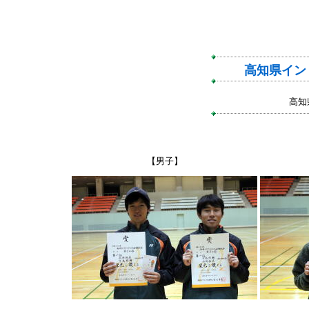
高知県イン
高知
【男子】