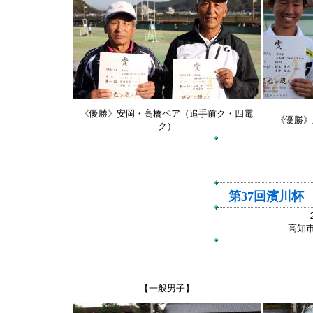
《優勝》安岡・高橋ペア（追手前ク・四電
《優勝》
ク）
第37回濱川杯
高知
【一般男子】