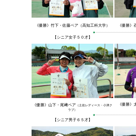
《優勝》竹下・佐藤ペア（高知工科大学）
《優勝》
【シニア女子５０才】
《優勝》
《優勝》山下・尾﨑ペア
（土佐レディース・小津ク
ラブ）
【シニア男子６５才】