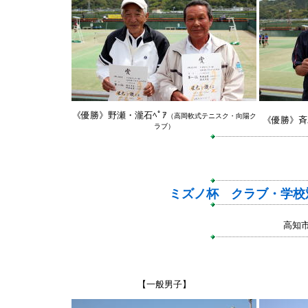
《優勝》野瀬・瀧石ﾍﾟｱ
（高岡軟式テニスク・向陽ク
《優勝》斉
ラブ）
ミズノ杯 クラブ・学校
高知
【一般男子】