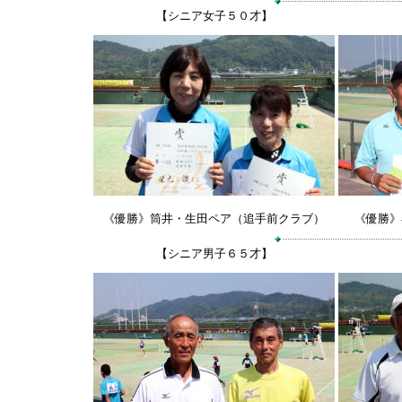
【シニア女子５０才】
《優勝》筒井・生田ペア（追手前クラブ）
《優勝》
【シニア男子６５才】