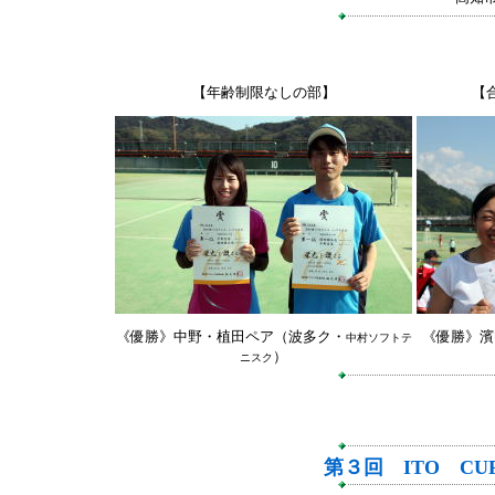
【年齢制限なしの部】
【
《優勝》中野・植田ペア（波多ク・
《優勝》濱
中村ソフトテ
）
ニスク
第３回 ITO C