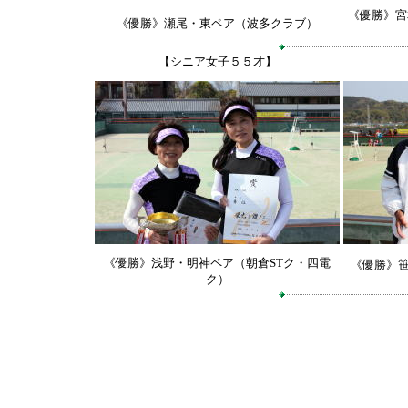
《優勝》宮
《優勝》瀬尾・東ペア（波多クラブ）
【シニア女子５５才】
《優勝》浅野・明神ペア（朝倉STク・四電
《優勝》
ク）