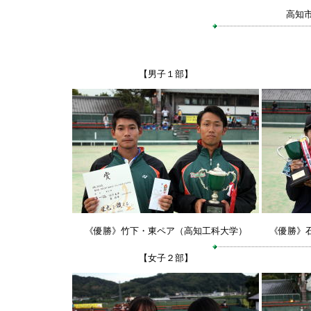
高知
【男子１部】
《優勝》竹下・東ペア（高知工科大学）
《優勝》
【女子２部】