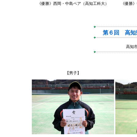
《優勝》西岡・中島ペア（高知工科大）
《優勝》
第６回 高知
高知
【男子】