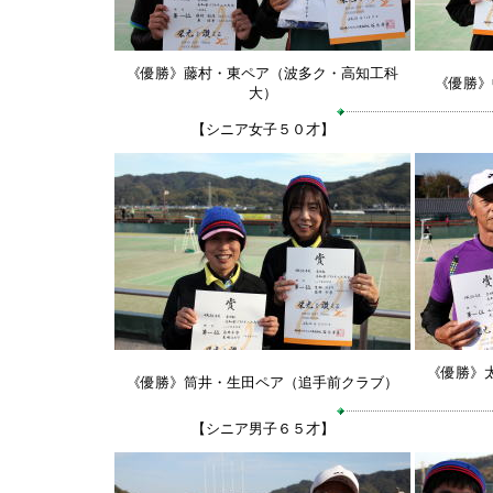
《優勝》藤村・東ペア（波多ク・高知工科
《優勝》
大）
【シニア女子５０才】
《優勝》
《優勝》筒井・生田ペア（追手前クラブ）
【シニア男子６５才】