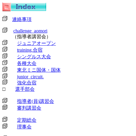
連絡事項
challenge_aomori
（指導者講習会）
ジュニアオープン
training.合宿
シングルス大会
各種大会
東北ミニ国体・国体
junior_circuit.
強化合宿
□
選手部会
指導者(員)講習会
審判講習会
定期総会
理事会