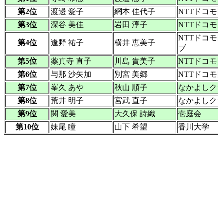
第2位
渡邊 愛子
網本 佳代子
NTTドコ
第3位
深谷 美佳
岩田 淳子
NTTドコ
NTTドコ
第4位
逢野 祐子
横井 恵美子
ブ
第5位
薬真寺 直子
川島 貴美子
NTTドコ
第6位
与那 沙矢加
別宮 美郷
NTTドコ
第7位
峯久 あや
秋山 順子
なかよしク
第8位
荒井 明子
宮武 直子
なかよしク
第9位
関 愛美
大久保 詩織
壱庭会
第10位
妹尾 瞳
山下 希望
香川大学