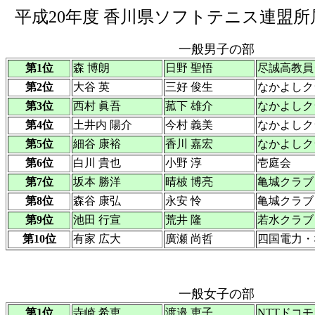
平成20年度 香川県ソフトテニス連盟所
一般男子の部
第1位
森 博朗
日野 聖悟
尽誠高教員
第2位
大谷 英
三好 俊生
なかよしク
第3位
西村 眞吾
菰下 雄介
なかよしク
第4位
土井内 陽介
今村 義美
なかよしク
第5位
細谷 康裕
香川 嘉宏
なかよしク
第6位
白川 貴也
小野 淳
壱庭会
第7位
坂本 勝洋
晴柀 博亮
亀城クラブ
第8位
森谷 康弘
永安 怜
亀城クラブ
第9位
池田 行宣
荒井 隆
若水クラブ
第10位
有家 広大
廣瀬 尚哲
四国電力・
一般女子の部
第1位
寺崎 希恵
渡邉 恵子
NTTドコ