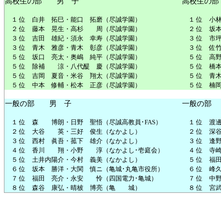
高校生
の
部
男
子
高校生
の
部
１
位
白井
拓
巳
・
能
口
拓
磨
（
尽
誠
学園
）
１
位
小
２
位
藤本
晃生
・
高杉
周
（
尽
誠
学園
）
２
位
坂
３
位
吉田
雄
紀
・
須永
幸
寿
（
尽
誠
学園
）
３
位
市
３
位
青木
雅彦
・
青木
彰彦
（
尽
誠
学園
）
３
位
佐
５
位
坂口
亮
太
・
奥嶋
純平
（
尽
誠
学園
）
５
位
高
５
位
除
補
涼
・
八代
醍
慶
（
尽
誠
学園
）
５
位
橋
５
位
吉岡
夏
音
・
米谷
翔
太
（
尽
誠
学園
）
５
位
青
５
位
中本
修輔
・
松本
正彦
（
尽
誠
学園
）
５
位
楠
一般
の
部
男
子
一般
の
部
１
位
森
博
朗
・
日
野
聖
悟
（
尽
誠
高
教員
･FAS）
１
位
渡
２
位
大谷
英
・
三好
俊生
（なかよし）
２
位
深
３
位
西
村
眞吾
・
菰
下
雄介
（なかよし）
３
位
逢
４
位
香川
翔
・
小野
淳
（なかよし･
壱
庭
会
）
４
位
寺
５
位
土
井
内
陽介
・
今
村
義美
（なかよし）
５
位
福
６
位
坂本
勝洋
・
大関
慎
ニ（
亀
城
･
丸亀
市役所
）
６
位
峰
７
位
福田
亮介
・
永
安
怜
（
四国
電力
･
亀
城
）
７
位
中
８
位
森
谷
康弘
・
晴
柀
博
亮
（
亀
城
）
８
位
宮