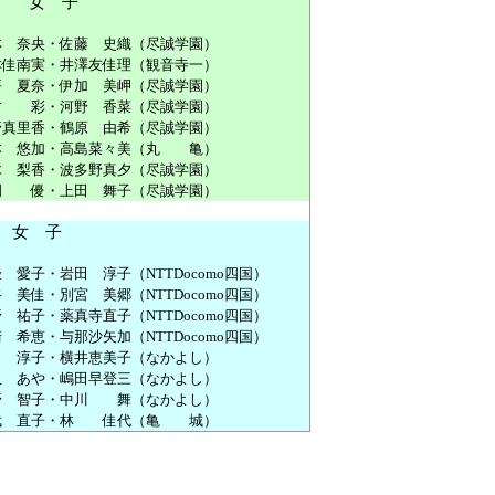
女
子
林
奈央
・
佐藤
史
織
（
尽
誠
学園
）
本
佳
南
実
・
井
澤
友
佳
理
（
観音寺
一
）
坪
夏
奈
・
伊
加
美
岬
（
尽
誠
学園
）
竹
彩
・
河野
香
菜
（
尽
誠
学園
）
野
真
里
香
・
鶴原
由希
（
尽
誠
学園
）
本
悠
加
・
高島
菜
々
美
（
丸
亀
）
木
梨
香
・
波
多
野
真
夕
（
尽
誠
学園
）
岡
優
・
上田
舞子
（
尽
誠
学園
）
女
子
邊
愛子
・
岩田
淳子
（NTTDocomo
四国
）
谷
美佳
・
別
宮
美
郷
（NTTDocomo
四国
）
野
祐子
・
薬
真
寺
直子
（NTTDocomo
四国
）
崎
希恵
・
与
那
沙
矢
加
（NTTDocomo
四国
）
田
淳子
・
横井
恵美
子
（なかよし）
久
あや・
嶋
田
早
登
三
（なかよし）
野
智子
・
中川
舞
（なかよし）
武
直子
・
林
佳代
（
亀
城
）