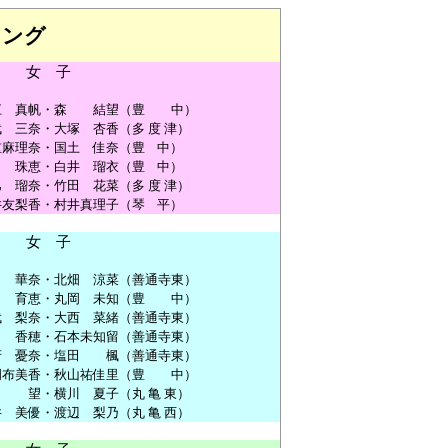
キング
女
子
江
真帆
・
森
結
望
（
豊
中
）
武
三
奈
・
大塚
杏
香
（
多
度
津
）
重
麻
理
奈
・
国
土
佳
奈
（
豊
中
）
田
珠
恵
・
白井
瑠
衣
（
豊
中
）
巳
瑠
奈
・
竹田
花
菜
（
多
度
津
）
井
友
梨
香
・
村井
真理子
（
琴
平
）
女
子
田
華
奈
・
北
畑
涼
菜
（
善通寺
東
）
田
育
恵
・
丸岡
未
知
（
豊
中
）
武
梨
奈
・
大西
菜
緒
（
善通寺
東
）
香
穂
・
石本
未
知
留
（
善通寺
東
）
府
憂
奈
・
塩田
楓
（
善通寺
東
）
岡
布
美
香
・
秋山
祐
佳
里
（
豊
中
）
田
望
・
横川
夏子
（
丸
亀
東
）
井
美
優
・
渡辺
梨
乃
（
丸
亀
西
）