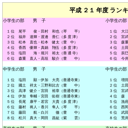
平成
２１
年度
ラン
小学生
の
部
男
子
小学生
の
部
１
位
尾
平
俊
・
田村
和
也
（
琴
平
）
１
位
大
２
位
福井
達
輝
・
渡邊
善
仁
（
多
度
津
）
２
位
宮
３
位
松本
直也
・
松本
健太
（
豊
中
）
３
位
森
４
位
香西
優
輝
・
真鍋
翔
伍
（
多
度
津
）
４
位
土
５
位
塩
田
海
・
堀川
裕太
（
善
通
寺
）
５
位
辰
６
位
森
重
直人
・
高垣
駿介
（
豊
中
）
６
位
今
中学生
の
部
男
子
中学生
の
部
１
位
塩田
顯
・
伊
加
大
亮
（
善通寺
東
）
１
位
増
２
位
國
土
祥
太
・
三野
和
比
古
（
豊
中
）
２
位
土
３
位
高津
健介
・
宮
田
裕章
（
善通寺
東
）
３
位
宮
４
位
伊
加
隼
輔
・
宮田
佑
樹
（
善通寺
東
）
４
位
森
５
位
長尾
康平
・
若宮
大
貴
（
多
度
津
）
５
位
漁
６
位
藤村
将人
・
香川
隼人
（
琴
平
）
６
位
西
７
位
藤田
航
・
白川
徹
（
豊
中
）
６
位
武
８
位
松
川
真
大
・
岡田
昌
紘
（
紫
雲
）
８
位
荒