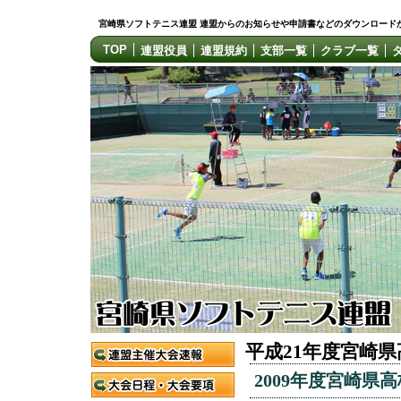
宮崎県ソフトテニス連盟 連盟からのお知らせや申請書などのダウンロード
TOP
連盟役員
連盟規約
支部一覧
クラブ一覧
平成21年度宮崎県
2009年度宮崎県