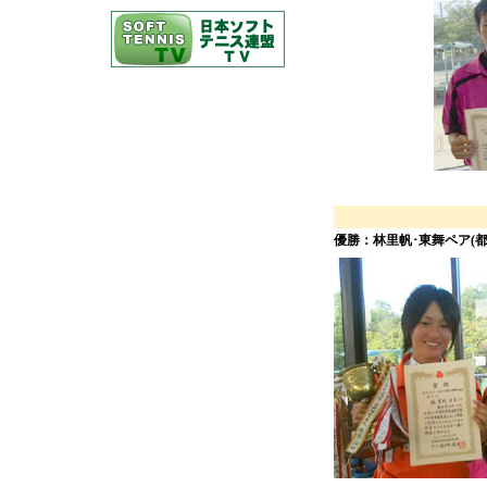
優勝：林里帆･東舞ペア(都