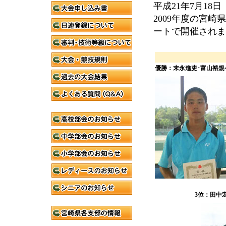
平成21年7月18
2009年度の宮
ートで開催されま
優勝：末永進吏･富山裕規ペ
3位：田中