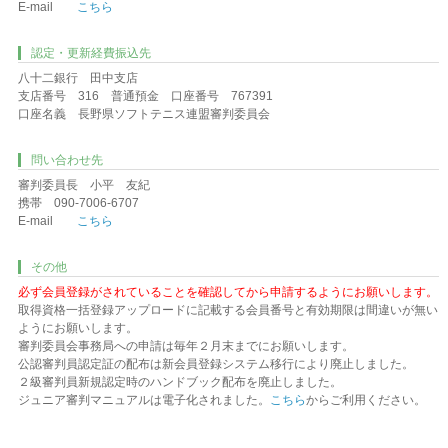
E-mail
こちら
認定・更新経費振込先
八十二銀行 田中支店
支店番号 316 普通預金 口座番号 767391
口座名義 長野県ソフトテニス連盟審判委員会
問い合わせ先
審判委員長 小平 友紀
携帯 090-7006-6707
E-mail
こちら
その他
必ず会員登録がされていることを確認してから申請するようにお願いします。
取得資格一括登録アップロードに記載する会員番号と有効期限は間違いが無い
ようにお願いします。
審判委員会事務局への申請は毎年２月末までにお願いします。
公認審判員認定証の配布は新会員登録システム移行により廃止しました。
２級審判員新規認定時のハンドブック配布を廃止しました。
ジュニア審判マニュアルは電子化されました。
こちら
からご利用ください。