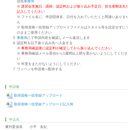
信先
事務局
※ 講習会実施日、講師、認定料および振り込み予定日、担当者郵送先を
記入してください
※ ファイル名に、申請団体名、日付を入れていただくと間違いありませ
ん
※ 取得資格一括登録アップロードファイルはスタイル等を設定せずにそ
のままご使用ください
事務局
にて申請内容を確認しメール返信します
認定料を以下振り込み先へ入金する
※ 事務局確認後に認定料が確定してから振り込んでください
※ 事務局確認メール受信から1週間以上間を置かないようにしてくださ
い
※ 年度をまたがないようにしてください
ワッペンを申請者へ配布する
申請書
取得資格一括登録アップロード
取得資格一括登録アップロード記入例
申込先
審判委員長 小平 友紀