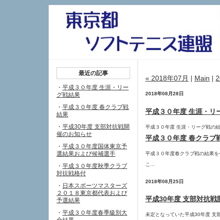
最近の記事
« 2018年07月
|
Main
|
2
・
平成３０年度 生涯・リー
2018年08月28日
グ戦結果
・
平成３０年度 春クラブ戦
平成３０年度 生涯・リ
結果
・
平成30年度 支部対抗戦開
平成３０年度 生涯・リーグ戦の結
催のお知らせ
平成３０年度 春クラブ
・
平成３０年度国体東京予
選結果および候補選手
平成３０年度春クラブ戦の結果を
こ...
・
平成３０年度秋季クラブ
対抗戦格付
2018年08月25日
・
日本スポーツマスターズ
２０１８東京都代表および
平成30年度 支部対抗
予選結果
・
平成３０年度春季級別大
未定となっていた平成30年度 