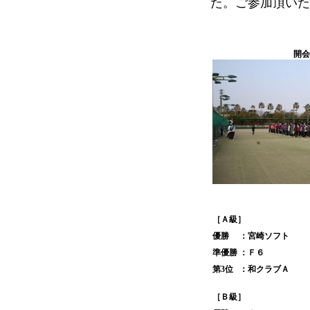
た。ご参加頂いた
開会
［Ａ級］
優勝
：宮崎ソフト
準優勝
：Ｆ６
第3位
：和クラブＡ
［Ｂ級］