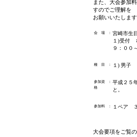
また、大会参加料
すのでご理解を
お願いいたします
会 場
：
宮崎市生
１)受付
９：００
種 目
：
１) 男子
参加資
：
平成２５
格
と。
参加料
：
１ペア 
大会要項をご覧の