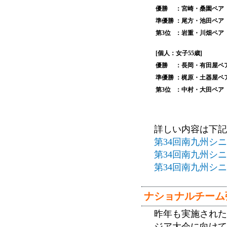
優勝
：宮崎・桑園ペア
準優勝
：尾方・池田ペア
第3位
：岩重・川畑ペア
[個人：女子55歳]
優勝
：長岡・有田屋ペ
準優勝
：梶原・土器屋ペ
第3位
：中村・大田ペア
詳しい内容は下記
第34回南九州シ
第34回南九州シ
第34回南九州シ
ナショナルチーム
昨年も実施された
ジア大会に向けて