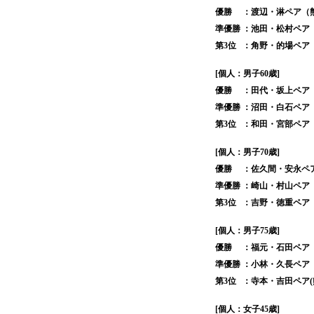
優勝
：渡辺・淋ペア（
準優勝
：池田・松村ペア
第3位
：角野・的場ペア
[個人：男子60歳]
優勝
：田代・坂上ペア
準優勝
：沼田・白石ペア
第3位
：和田・宮部ペア
[個人：男子70歳]
優勝
：佐久間・安永ペ
準優勝
：崎山・村山ペア
第3位
：吉野・徳重ペア
[個人：男子75歳]
優勝
：福元・石田ペア
準優勝
：小林・久長ペア
第3位
：寺本・吉田ペア
[個人：女子45歳]