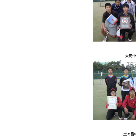
大淀中
土々呂