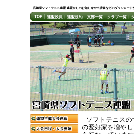
宮崎県ソフトテニス連盟 連盟からのお知らせや申請書などのダウンロード
TOP
連盟役員
連盟規約
支部一覧
クラブ一覧
ソフトテニスの
の愛好家を増やし