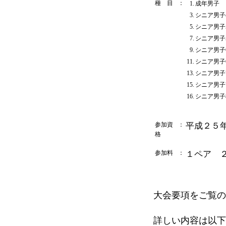
種 目
：
1.
成年男子
3.
シニア男子
5.
シニア男子
7.
シニア男子
9.
シニア男子
11.
シニア男子
13.
シニア男子
15.
シニア男子
16.
シニア男子
参加資
：
平成２５
格
参加料
：
１ペア 
大会要項をご覧の
詳しい内容は以下