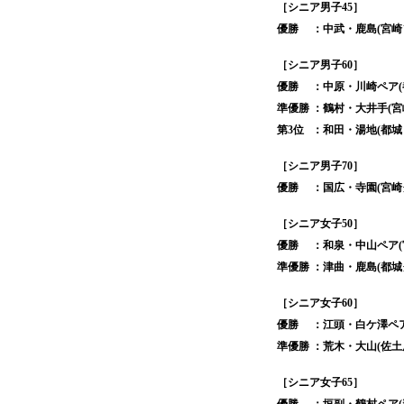
［シニア男子45］
優勝
：中武・鹿島(宮崎
［シニア男子60］
優勝
：中原・川崎ペア
準優勝
：鶴村・大井手(
第3位
：和田・湯地(都
［シニア男子70］
優勝
：国広・寺園(宮
［シニア女子50］
優勝
：和泉・中山ペア
準優勝
：津曲・鹿島(都
［シニア女子60］
優勝
：江頭・白ケ澤ペ
準優勝
：荒木・大山(佐
［シニア女子65］