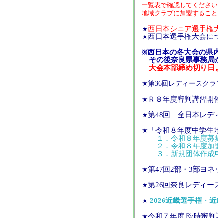
一覧表で確認してください
地域クラブに加盟すること
★
西日本シニア選手権
★西日本選手権
※西日本の各大会の県
その後奈良県事務局か
大会本部締め切り日
★
第36回レディースク
★Ｒ８年度審判講習開
★第48回 全日本
★「令和８年度中学生
１．令和８年度募
２．令和８年度加
３．新規団体作成
★第47回2部・3部
★第26回奈良レディ
★
2026近畿選手権・
★令和７年度 臨時