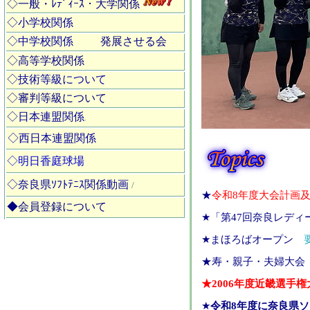
◇一般・ﾚﾃﾞｨｰｽ・大学関係
◇小学校関係
◇中学校関係
発展させる会
◇高等学校関係
◇技術等級について
◇審判等級について
◇日本連盟関係
.
◇西日本連盟関係
◇明日香庭球場
◇奈良県ｿﾌﾄﾃﾆｽ関係動画
/
★
令和8年度大会計画
◆会員登録について
★「第47回奈良レデ
★まほろばオープン
★寿・親子・夫婦大
★2006年度近畿選手権大
★
令和8年度に奈良県