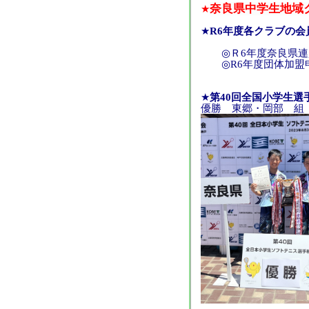
奈良県中学生地域
★
★
R6年度各クラブの会
◎Ｒ6年度奈良県連盟
◎R6年度団体加盟
★
第40回全国小学生
優勝 東郷・岡部